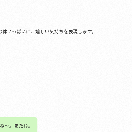
の体いっぱいに、嬉しい気持ちを表現します
。
ね～。またね。