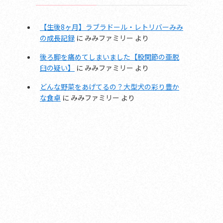
【生後8ヶ月】ラブラドール・レトリバーみみ
の成長記録
に
みみファミリー
より
後ろ脚を痛めてしまいました【股関節の亜脱
臼の疑い】
に
みみファミリー
より
どんな野菜をあげてるの？大型犬の彩り豊か
な食卓
に
みみファミリー
より