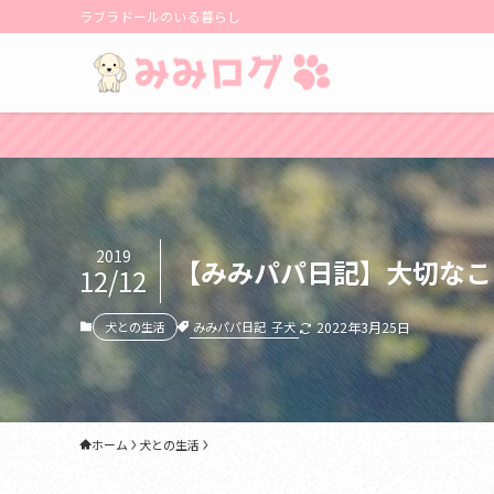
ラブラドールのいる暮らし
2019
【みみパパ日記】大切なこ
12/12
みみパパ日記
子犬
犬との生活
2022年3月25日
ホーム
犬との生活