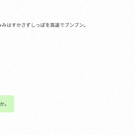
。
みみはすかさずしっぽを高速でブンブン
。
か。