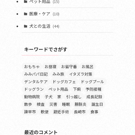
ペット用品
(15)
医療・ケア
(10)
犬との生活
(44)
キーワードでさがす
おもちゃ
お昼寝
お留守番
お風呂
みみパパ日記
みみ旅
イタズラ対策
デンタルケア
ドッグカフェ
ドッグプール
ドッグラン
ペット用品
下痢
予防接種
動物病院
子犬
家
引っ越し
成長記録
散歩
検査
災害
睡眠
膀胱炎
誕生日
諫早市
軟便
避妊手術
長崎市
食事
最近のコメント