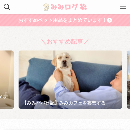
おすすめペット用品をまとめています！
＼おすすめ記事／
ッ
【
【みみパパ日記】みみカフェを妄想する
う