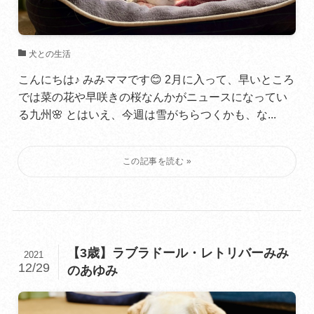
犬との生活
こんにちは♪ みみママです😊 2月に入って、早いところ
では菜の花や早咲きの桜なんかがニュースになってい
る九州🌸 とはいえ、今週は雪がちらつくかも、な...
【3歳】ラブラドール・レトリバーみみ
2021
12/29
のあゆみ