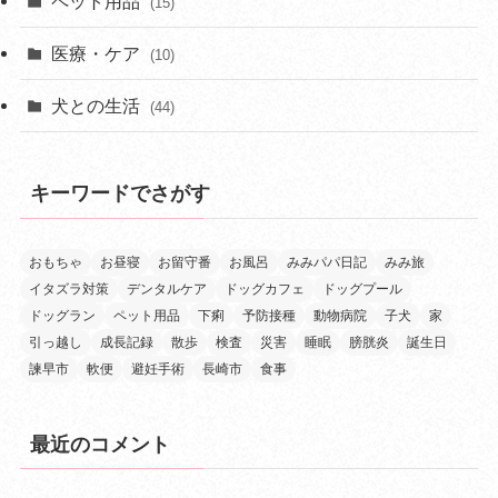
ペット用品
(15)
医療・ケア
(10)
犬との生活
(44)
キーワードでさがす
おもちゃ
お昼寝
お留守番
お風呂
みみパパ日記
みみ旅
イタズラ対策
デンタルケア
ドッグカフェ
ドッグプール
ドッグラン
ペット用品
下痢
予防接種
動物病院
子犬
家
引っ越し
成長記録
散歩
検査
災害
睡眠
膀胱炎
誕生日
諫早市
軟便
避妊手術
長崎市
食事
最近のコメント