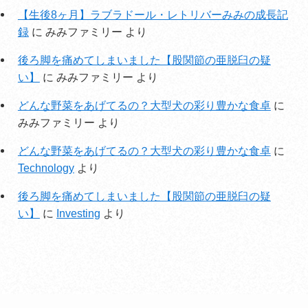
【生後8ヶ月】ラブラドール・レトリバーみみの成長記
録
に
みみファミリー
より
後ろ脚を痛めてしまいました【股関節の亜脱臼の疑
い】
に
みみファミリー
より
どんな野菜をあげてるの？大型犬の彩り豊かな食卓
に
みみファミリー
より
どんな野菜をあげてるの？大型犬の彩り豊かな食卓
に
Technology
より
後ろ脚を痛めてしまいました【股関節の亜脱臼の疑
い】
に
Investing
より