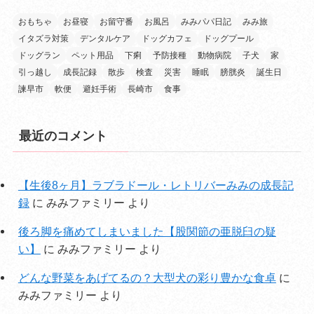
おもちゃ
お昼寝
お留守番
お風呂
みみパパ日記
みみ旅
イタズラ対策
デンタルケア
ドッグカフェ
ドッグプール
ドッグラン
ペット用品
下痢
予防接種
動物病院
子犬
家
引っ越し
成長記録
散歩
検査
災害
睡眠
膀胱炎
誕生日
諫早市
軟便
避妊手術
長崎市
食事
最近のコメント
【生後8ヶ月】ラブラドール・レトリバーみみの成長記
録
に
みみファミリー
より
後ろ脚を痛めてしまいました【股関節の亜脱臼の疑
い】
に
みみファミリー
より
どんな野菜をあげてるの？大型犬の彩り豊かな食卓
に
みみファミリー
より