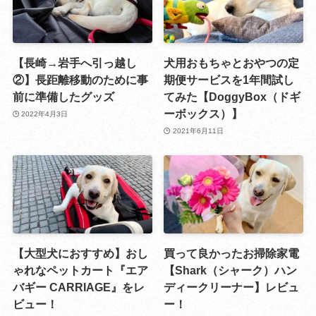
【長崎→岩手へ引っ越し
犬用おもちゃとおやつの定
②】長距離移動のために事
期便サービスを1年間試し
前に準備したグッズ
てみた【DoggyBox（ドギ
ーボックス）】
2022年4月3日
2021年6月11日
【大型犬におすすめ】おし
買って良かったお掃除家電
ゃれなペットカート『エア
【Shark（シャーク）ハン
バギー CARRIAGE』をレ
ディークリーナー】レビュ
ビュー！
ー！