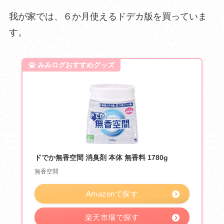
我が家では、６か月使えるドデカ版を買っていま
す。
ドでか無香空間 消臭剤 本体 無香料 1780g
無香空間
Amazonで探す
楽天市場で探す