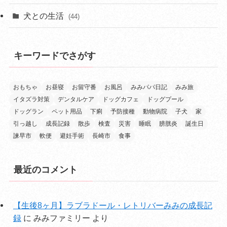
犬との生活
(44)
キーワードでさがす
おもちゃ
お昼寝
お留守番
お風呂
みみパパ日記
みみ旅
イタズラ対策
デンタルケア
ドッグカフェ
ドッグプール
ドッグラン
ペット用品
下痢
予防接種
動物病院
子犬
家
引っ越し
成長記録
散歩
検査
災害
睡眠
膀胱炎
誕生日
諫早市
軟便
避妊手術
長崎市
食事
最近のコメント
【生後8ヶ月】ラブラドール・レトリバーみみの成長記
録
に
みみファミリー
より