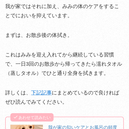
我が家ではそれに加え、みみの体のケアをするこ
とでにおいを抑え
ています。
まずは、
お散歩後の体拭き
。
これはみみを迎え入れてから継続している習慣
で、
一日3回のお散歩から帰っ
てきたら濡れタオル
（蒸しタオル）でひと通り全身を拭きます
。
詳しくは、
下記記事
にまとめているので良ければ
ぜひ読んでみてください。
あわせて読みたい
我が家の匂いケアとお風呂の頻度