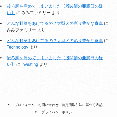
後ろ脚を痛めてしまいました【股関節の亜脱臼の疑
い】
に
みみファミリー
より
どんな野菜をあげてるの？大型犬の彩り豊かな食卓
に
みみファミリー
より
どんな野菜をあげてるの？大型犬の彩り豊かな食卓
に
Technology
より
後ろ脚を痛めてしまいました【股関節の亜脱臼の疑
い】
に
Investing
より
プロフィール
お問い合わせ
特定商取引法に基づく表記
プライバシーポリシー