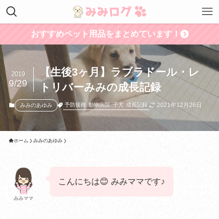
おすすめペット用品をまとめています！
【生後3ヶ月】ラブラドール・レ
2019
9/29
トリバーみみの成長記録
2021年12月26日
予防接種
動物病院
子犬
成長記録
みみのあゆみ
ホーム
みみのあゆみ
こんにちは😊 みみママです♪
みみママ