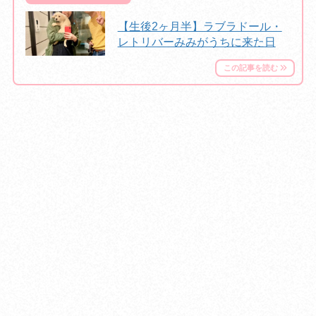
【生後2ヶ月半】ラブラドール・
レトリバーみみがうちに来た日