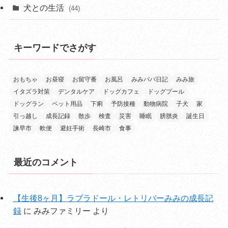
犬との生活
(44)
キーワードでさがす
おもちゃ
お昼寝
お留守番
お風呂
みみパパ日記
みみ旅
イタズラ対策
デンタルケア
ドッグカフェ
ドッグプール
ドッグラン
ペット用品
下痢
予防接種
動物病院
子犬
家
引っ越し
成長記録
散歩
検査
災害
睡眠
膀胱炎
誕生日
諫早市
軟便
避妊手術
長崎市
食事
最近のコメント
【生後8ヶ月】ラブラドール・レトリバーみみの成長記
録
に
みみファミリー
より