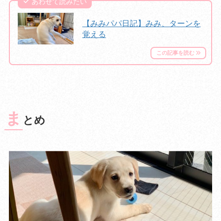
あわせて読みたい
【みみパパ日記】みみ、ターンを
覚える
ま
とめ